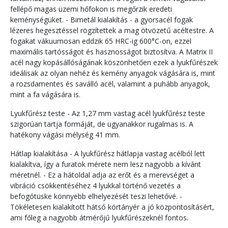
fellépő magas üzemi hőfokon is megőrzik eredeti
keménységüket. - Bimetál kialakítás - a gyorsacél fogak
lézeres hegesztéssel rögzítettek a mag ötvözetű acéltestre. A
fogakat vákuumosan eddzik 65 HRC-ig 600°C-on, ezzel
maximális tartósságot és hasznosságot biztosítva. A Matrix II
acél nagy kopásállóságának köszönhetően ezek a lyukfűrészek
ideálisak az olyan nehéz és kemény anyagok vágására is, mint
a rozsdamentes és saválló acél, valamint a puhább anyagok,
mint a fa vágására is.
Lyukfűrész teste - Az 1,27 mm vastag acél lyukfűrész teste
szigorúan tartja formáját, de ugyanakkor rugalmas is. A
hatékony vágási mélység 41 mm.
Hátlap kialakítása - A lyukfűrész hátlapja vastag acélból lett
kialakítva, így a furatok mérete nem lesz nagyobb a kívánt
méretnél. - Ez a hátoldal adja az erőt és a merevséget a
vibráció csökkentéséhez 4 lyukkal történő vezetés a
befogótüske könnyebb elhelyezését teszi lehetővé. -
Tökéletesen kialakított hátsó körtányér a jó központosításért,
ami főleg a nagyobb átmérőjű lyukfűrészeknél fontos.