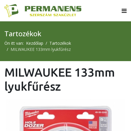
Tartozékok
Ön itt van:
Kezdőlap
Tartozékok
MILWAUKEE 133mm lyukfűrész
MILWAUKEE 133mm
lyukfűrész