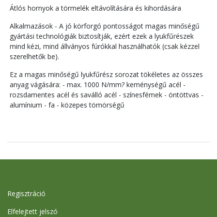
Átlós hornyok a törmelék eltávolítására és kihordására
Alkalmazások - A jó körforgó pontosságot magas minőségű
gyártási technológiák biztosítják, ezért ezek a lyukfűrészek
mind kézi, mind állványos fúrókkal használhatók (csak kézzel
szerelhetők be).
Ez a magas minőségű lyukfűrész sorozat tökéletes az összes
anyag vágására: - max. 1000 N/mm? keménységű acél -
rozsdamentes acél és saválló acél - színesfémek - öntöttvas -
alumínium - fa - közepes tömörségű
Regisztráció
Elfelejtett jelszó