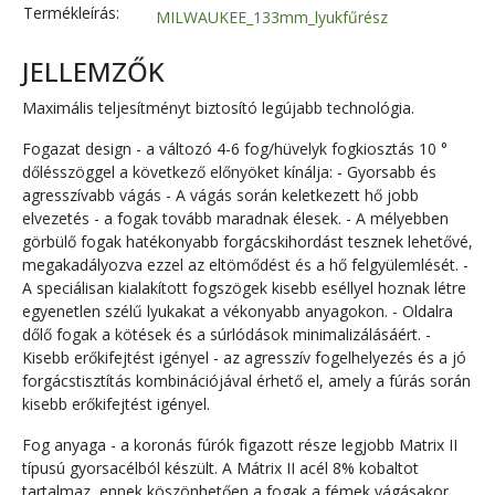
Termékleírás:
MILWAUKEE_133mm_lyukfűrész
JELLEMZŐK
Maximális teljesítményt biztosító legújabb technológia.
Fogazat design - a változó 4-6 fog/hüvelyk fogkiosztás 10 °
dőlésszöggel a következő előnyöket kínálja: - Gyorsabb és
agresszívabb vágás - A vágás során keletkezett hő jobb
elvezetés - a fogak tovább maradnak élesek. - A mélyebben
görbülő fogak hatékonyabb forgácskihordást tesznek lehetővé,
megakadályozva ezzel az eltömődést és a hő felgyülemlését. -
A speciálisan kialakított fogszögek kisebb eséllyel hoznak létre
egyenetlen szélű lyukakat a vékonyabb anyagokon. - Oldalra
dőlő fogak a kötések és a súrlódások minimalizálásáért. -
Kisebb erőkifejtést igényel - az agresszív fogelhelyezés és a jó
forgácstisztítás kombinációjával érhető el, amely a fúrás során
kisebb erőkifejtést igényel.
Fog anyaga - a koronás fúrók figazott része legjobb Matrix II
típusú gyorsacélból készült. A Mátrix II acél 8% kobaltot
tartalmaz, ennek köszönhetően a fogak a fémek vágásakor