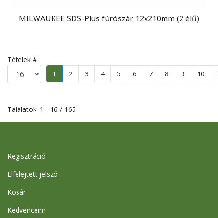
MILWAUKEE SDS-Plus fúrószár 12x210mm (2 élű)
Tételek #
1
2
3
4
5
6
7
8
9
10
Találatok: 1 - 16 / 165
Regisztráció
Elfelejtett jelszó
Kosár
Kedvenceim