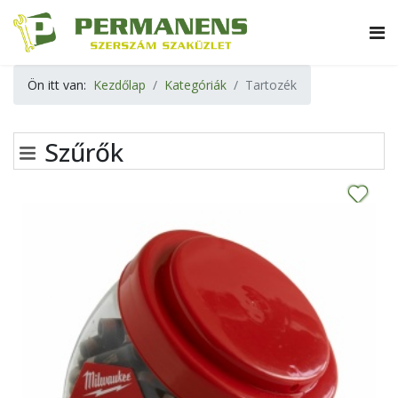
Ön itt van:
Kezdőlap
Kategóriák
Tartozék
Szűrők