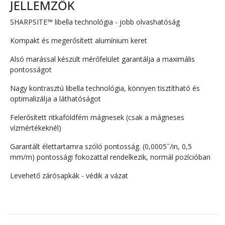
JELLEMZŐK
SHARPSITE™ libella technológia - jobb olvashatóság
Kompakt és megerősített alumínium keret
Alsó marással készült mérőfelület garantálja a maximális
pontosságot
Nagy kontrasztú libella technológia, könnyen tisztítható és
optimalizálja a láthatóságot
Felerősített ritkaföldfém mágnesek (csak a mágneses
vízmértékeknél)
Garantált élettartamra szóló pontosság. (0,0005˝/in, 0,5
mm/m) pontossági fokozattal rendelkezik, normál pozícióban
Levehető zárósapkák - védik a vázat